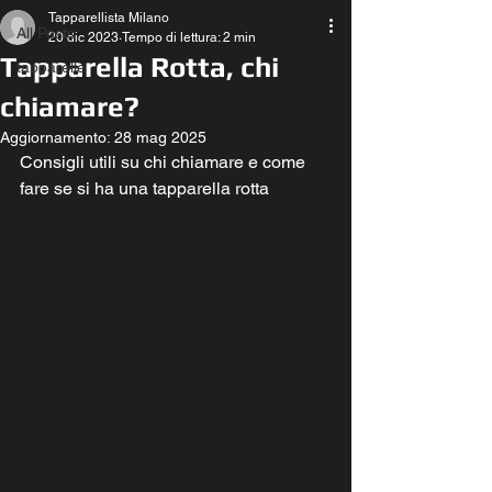
Tapparellista Milano
All Posts
20 dic 2023
Tempo di lettura: 2 min
Tapparella Rotta, chi
tapparelle
chiamare?
Aggiornamento:
28 mag 2025
Consigli utili su chi chiamare e come 
fare se si ha una tapparella rotta