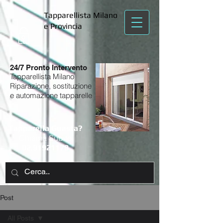
Tapparellista Milano
e Provincia
24/7 Pronto Intervento
Tapparellista Milano
Riparazione, sostituzione
e automazione tapparelle
Tapparella Guasta?
Chiama Subito
02.91921178
Post
All Posts