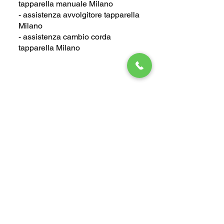
tapparella manuale Milano
- assistenza avvolgitore tapparella
Milano
- assistenza cambio corda
tapparella Milano
Pronto Intervento Tapparelle
Manuali Milano
Cerchi un tapparellista
urgente
ed
abiti a Milano? Qualsiasi sia il
malfunzionamento della tua
tapparella lo risolveremo subito,
chiamaci al numero
02.91921178
siamo attivi 24 ore.
Contatti
02.91921178