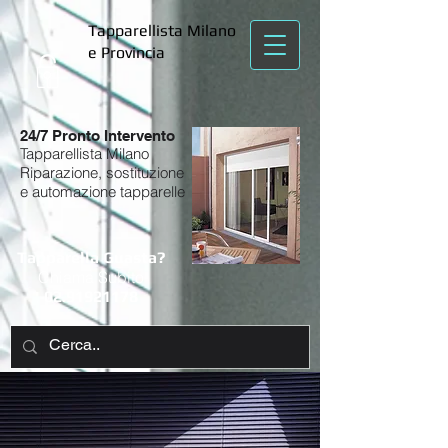
Tapparellista Milano
e Provincia
24/7 Pronto Intervento
Tapparellista Milano
Riparazione, sostituzione
e automazione tapparelle
Tapparella Guasta?
Chiama Subito
02.91921178